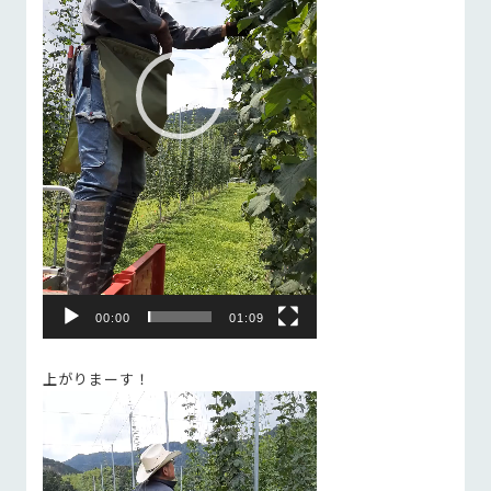
ー
00:00
01:09
上がりまーす！
動
画
プ
レ