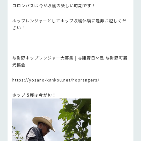
コロンバスは今が収穫の楽しい時期です！
ホップレンジャーとしてホップ収穫体験に是非お越しくだ
さい！
与謝野ホップレンジャー大募集 | 与謝野日々是 与謝野町観
光協会
https://yosano-kankou.net/hoprangers/
ホップ収穫は今が旬！
動
画
プ
レ
ー
ヤ